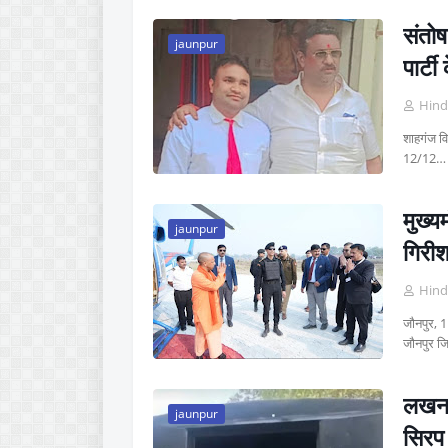
संतोष
jaunpur
पार्ट
Hind
शाहगंज वि
12/12…
मुख्य
jaunpur
गिरीश
Hind
जौनपुर, 1
जौनपुर ज
लखनऊ 
jaunpur
सिरप 