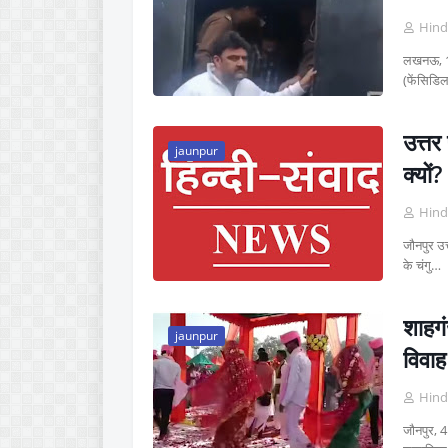
Hind
लखनऊ, 11
(फेंसिडिल
उत्तर
jaunpur
क्यों?
Hind
जौनपुर उत
के चंगु…
शाहगं
jaunpur
विवाह
Hind
जौनपुर, 4