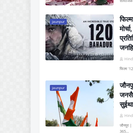
सामाजि
फिल्म
jaunpur
मोर्च
प्रतिन
जनहि
Hind
फिल्म '120
जौनपु
jaunpur
जनसैल
सुईथ
Hind
जौनपुर | 
365…