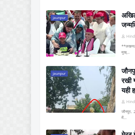
अखिले
jaunpur
जन्मद
Hind
**लखनऊ, 1
मुख्…
जौनपु
jaunpur
रखी ग
यही 
Hind
जौनपुर, 2
में…
मेरठ 