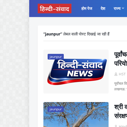
होम पेज
देश
राज्य
jaunpur
लेबल वाली पोस्ट दिखाई जा रही हैं
पूर्व
jaunpur
परिय
HST
पूर्वांचल
लखनऊ: 
श्री 
jaunpur
संरक्
Hind