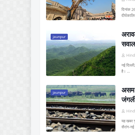
दिनांक 26
दीर्घका
अरावल
jaunpur
सवाल 
Hind
नई दिल्ली
है। …
असम म
jaunpur
जंगली
Hind
यह खबर ग
सैरांग-नई