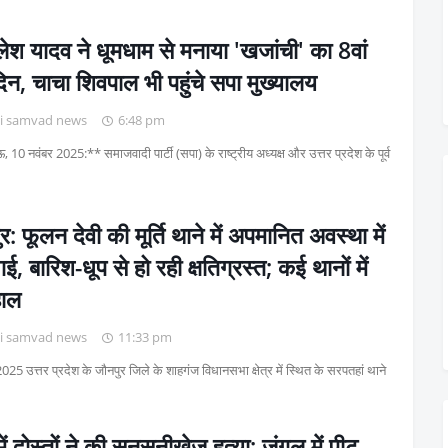
श यादव ने धूमधाम से मनाया 'खजांची' का 8वां
िन, चाचा शिवपाल भी पहुंचे सपा मुख्यालय
i samvad news
6:48 pm
0 नवंबर 2025:** समाजवादी पार्टी (सपा) के राष्ट्रीय अध्यक्ष और उत्तर प्रदेश के पूर्व
र: फूलन देवी की मूर्ति थाने में अपमानित अवस्था में
ई, बारिश-धूप से हो रही क्षतिग्रस्त; कई थानों में
हाल
i samvad news
11:33 pm
025 उत्तर प्रदेश के जौनपुर जिले के शाहगंज विधानसभा क्षेत्र में स्थित के सरपतहां थाने
में दोस्तों ने की सनसनीखेज हत्या: जंगल में पीट-