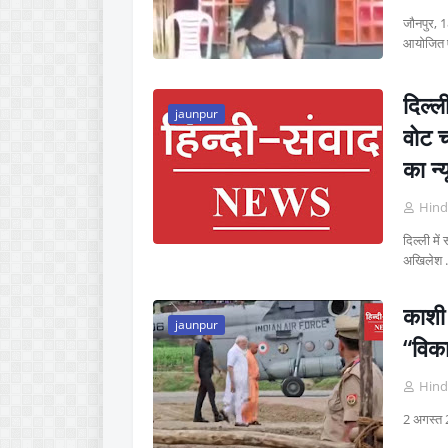
जौनपुर, 1
आयोजित
दिल्ल
jaunpur
वोट च
का न्
Hind
दिल्ली मे
अखिलेश
काशी 
jaunpur
“विक
Hind
2 अगस्त 