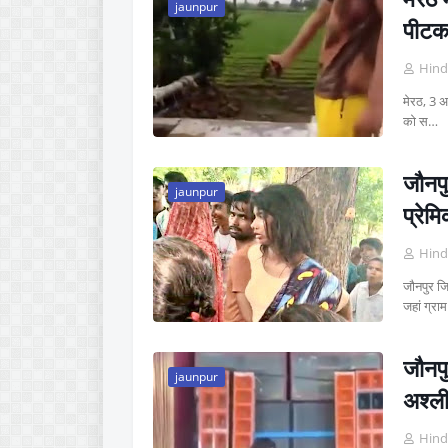
jaunpur
पीटक
Hind
मेरठ, 3 अ
को स…
जौनपु
jaunpur
प्रेम
Hind
जौनपुर जि
जहां ग्रा
जौनपु
jaunpur
अश्ली
Hind