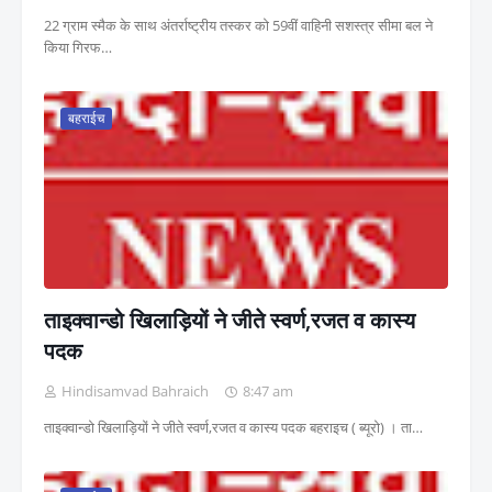
22 ग्राम स्मैक के साथ अंतर्राष्ट्रीय तस्कर को 59वीं वाहिनी सशस्त्र सीमा बल ने
किया गिरफ…
बहराईच
ताइक्वान्डो खिलाड़ियों ने जीते स्वर्ण,रजत व कास्य
पदक
Hindisamvad Bahraich
8:47 am
ताइक्वान्डो खिलाड़ियों ने जीते स्वर्ण,रजत व कास्य पदक बहराइच ( ब्यूरो) । ता…