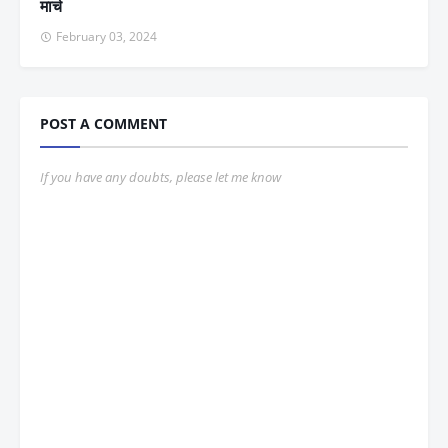
मार्च
February 03, 2024
POST A COMMENT
If you have any doubts, please let me know