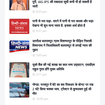
पूरी, IAS-IPS की तबादला सूची कभी भी हो सकती है
जारी
8:53 pm
पानी से भरा घड़ा- सपने में पानी से भरा कलश और घड़ा
देखना भी शुभ माना जाता है. इसका अर्थ होता है
6:31 pm
उतरौला बलरामपुर-ग्राम विशम्भरपुर के पीड़ित निवासी
विश्वनाथ ने जिलाधिकारी बलरामपुर से लगाईं न्याय की
गुहार
5:05 pm
यूको बैंक की नई शाखा का कल भव्य उद्घाटन, एसडीएम
राहुल गुप्ता होंगे मुख्य अतिथि
2:11 pm
गोण्डा: परसपुर में बेटे का शव पिकअप के बोनट पर रख
2 घंटे किया चक्का जाम, ट्रैक्टर से कुचलकर हुई थी
मौत
10:45 pm