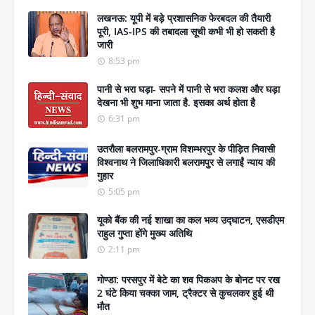
लखनऊ: यूपी में बड़े प्रशासनिक फेरबदल की तैयारी
पूरी, IAS-IPS की तबादला सूची कभी भी हो सकती है
जारी
8:53 pm
पानी से भरा घड़ा- सपने में पानी से भरा कलश और घड़ा
देखना भी शुभ माना जाता है. इसका अर्थ होता है
6:31 pm
उतरौला बलरामपुर-ग्राम विशम्भरपुर के पीड़ित निवासी
विश्वनाथ ने जिलाधिकारी बलरामपुर से लगाईं न्याय की
गुहार
5:05 pm
यूको बैंक की नई शाखा का कल भव्य उद्घाटन, एसडीएम
राहुल गुप्ता होंगे मुख्य अतिथि
2:11 pm
गोण्डा: परसपुर में बेटे का शव पिकअप के बोनट पर रख
2 घंटे किया चक्का जाम, ट्रैक्टर से कुचलकर हुई थी
मौत