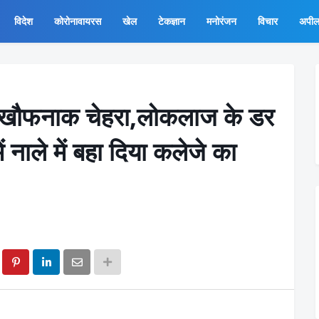
विदेश
कोरोनावायरस
खेल
टेकज्ञान
मनोरंजन
विचार
अपी
का खौफनाक चेहरा,लोकलाज के डर
में नाले में बहा दिया कलेजे का