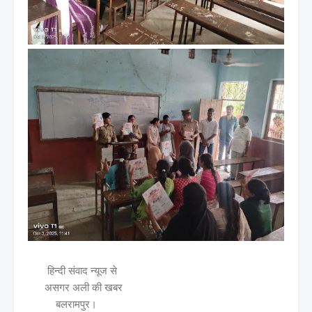
हिन्दी संवाद न्यूज से
असगर अली की खबर
बलरामपुर।