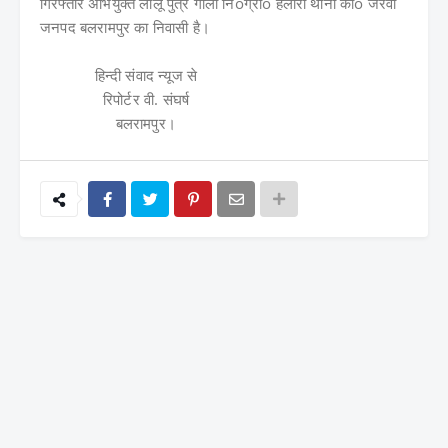
गिरफ्तार अभियुक्त
लालू पुत्र गोली निoग्राo हलौरा थाना कोo जरवा
जनपद बलरामपुर का निवासी है।
हिन्दी संवाद न्यूज से
रिपोर्टर वी. संघर्ष
बलरामपुर।