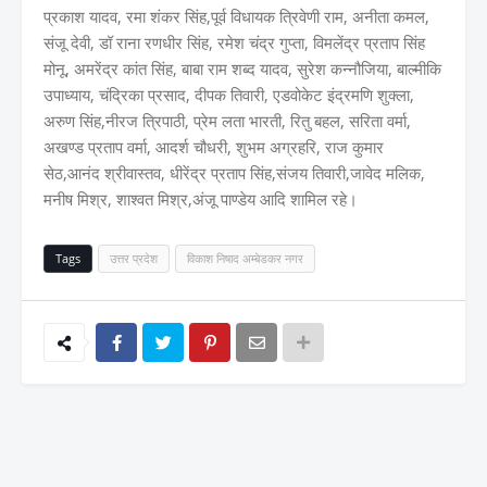
प्रकाश यादव, रमा शंकर सिंह,पूर्व विधायक त्रिवेणी राम, अनीता कमल,
संजू देवी, डॉ राना रणधीर सिंह, रमेश चंद्र गुप्ता, विमलेंद्र प्रताप सिंह
मोनू, अमरेंद्र कांत सिंह, बाबा राम शब्द यादव, सुरेश कन्नौजिया, बाल्मीकि
उपाध्याय, चंद्रिका प्रसाद, दीपक तिवारी, एडवोकेट इंद्रमणि शुक्ला,
अरुण सिंह,नीरज त्रिपाठी, प्रेम लता भारती, रितु बहल, सरिता वर्मा,
अखण्ड प्रताप वर्मा, आदर्श चौधरी, शुभम अग्रहरि, राज कुमार
सेठ,आनंद श्रीवास्तव, धीरेंद्र प्रताप सिंह,संजय तिवारी,जावेद मलिक,
मनीष मिश्र, शाश्वत मिश्र,अंजू पाण्डेय आदि शामिल रहे।
Tags
उत्तर प्रदेश
विकाश निषाद अम्बेडकर नगर