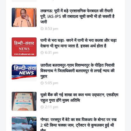
लखनऊ: यूपी में बड़े प्रशासनिक फेरबदल की तैयारी
पूरी, IAS-IPS की तबादला सूची कभी भी हो सकती है
जारी
8:53 pm
पानी से भरा घड़ा- सपने में पानी से भरा कलश और घड़ा
देखना भी शुभ माना जाता है. इसका अर्थ होता है
6:31 pm
उतरौला बलरामपुर-ग्राम विशम्भरपुर के पीड़ित निवासी
विश्वनाथ ने जिलाधिकारी बलरामपुर से लगाईं न्याय की
गुहार
5:05 pm
यूको बैंक की नई शाखा का कल भव्य उद्घाटन, एसडीएम
राहुल गुप्ता होंगे मुख्य अतिथि
2:11 pm
गोण्डा: परसपुर में बेटे का शव पिकअप के बोनट पर रख
2 घंटे किया चक्का जाम, ट्रैक्टर से कुचलकर हुई थी
मौत