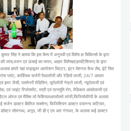
मार सिंह ने बताया कि इस कैम्प में अनुभवी एवं विशेष ज्ञ चिकित्सो के द्वारा
पी) की जांच,वजन एवं ऊंचाई का मापन, आहार विशेषज्ञ(डायटिशियन) के द्वारा
सके अलावा हमारे यहां माड्यूलर आपरेशन थिएटर, इंटर वेशनल कैथ लैब, इंटें सिव
्रांस प्लांट, कार्डियक सर्जरी पैथालॉजी और रेडियो लाजी, 24/7 आपात
मर जेंसी, पल्मोनरी मेडिसिन, यूरोलॉजी नेफ्रो लाजी, न्यूरोलाजी एवं
ेडीक, एवं जाइंट रिप्लेसमेंट, स्त्री एवं प्रस्तुति रोग, मेडिकल आंकोलाजी एवं
डेंटल ओरल एवं मैक्सि लो फेशियलआपथैल्मो लांजी,फिजियोथैरेपी के अलावा
ई सर्जन डाक्टर क्षितिज सक्सेना, फिजिशियन डाक्टर दयानन्द कटियार,
नी, डॉक्टर सोमनाथ, अनूप, जी डी ए एम आर गंगाधर, के अलावा कई डाक्टर