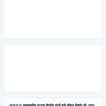
WATCH एक्सक्लूसिव इंटरव्यू केंद्रीय मंत्री श्री कौशल किशोर जी, भारत