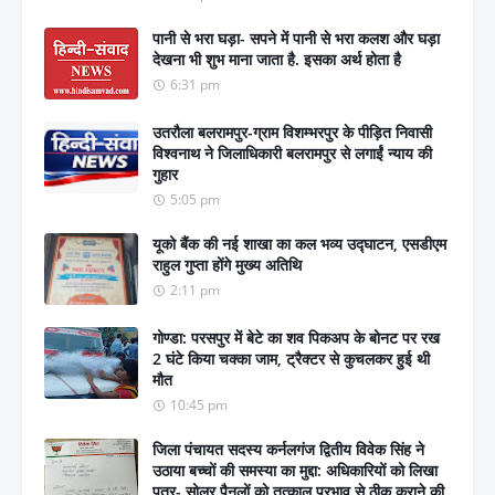
पानी से भरा घड़ा- सपने में पानी से भरा कलश और घड़ा
देखना भी शुभ माना जाता है. इसका अर्थ होता है
6:31 pm
उतरौला बलरामपुर-ग्राम विशम्भरपुर के पीड़ित निवासी
विश्वनाथ ने जिलाधिकारी बलरामपुर से लगाईं न्याय की
गुहार
5:05 pm
यूको बैंक की नई शाखा का कल भव्य उद्घाटन, एसडीएम
राहुल गुप्ता होंगे मुख्य अतिथि
2:11 pm
गोण्डा: परसपुर में बेटे का शव पिकअप के बोनट पर रख
2 घंटे किया चक्का जाम, ट्रैक्टर से कुचलकर हुई थी
मौत
10:45 pm
जिला पंचायत सदस्य कर्नलगंज द्वितीय विवेक सिंह ने
उठाया बच्चों की समस्या का मुद्दा: अधिकारियों को लिखा
पत्र- सोलर पैनलों को तत्काल प्रभाव से ठीक कराने की