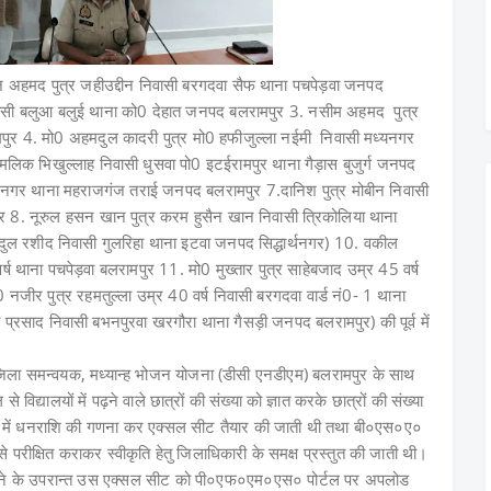
रोज अहमद पुत्र जहीउद्दीन निवासी बरगदवा सैफ थाना पचपेड़वा जनपद
 निवासी बलुआ बलुई थाना को0 देहात जनपद बलरामपुर 3. नसीम अहमद पुत्र
पुर 4. मो0 अहमदुल कादरी पुत्र मो0 हफीजुल्ला नईमी निवासी मध्यनगर
मलिक भिखुल्लाह निवासी धुसवा पो0 इटईरामपुर थाना गैड़ास बुजुर्ग जनपद
हर नगर थाना महराजगंज तराई जनपद बलरामपुर 7.दानिश पुत्र मोबीन निवासी
8. नूरुल हसन खान पुत्र करम हुसैन खान निवासी त्रिकोलिया थाना
्दुल रशीद निवासी गुलरिहा थाना इटवा जनपद सिद्धार्थनगर) 10. वकील
ष थाना पचपेड़वा बलरामपुर 11. मो0 मुख्तार पुत्र साहेबजाद उम्र 45 वर्ष
 नजीर पुत्र रहमतुल्ला उम्र 40 वर्ष निवासी बरगदवा वार्ड नं0- 1 थाना
ा प्रसाद निवासी बभनपुरवा खरगौरा थाना गैसड़ी जनपद बलरामपुर) की पूर्व में
ं जिला समन्वयक, मध्यान्ह भोजन योजना (डीसी एनडीएम) बलरामपुर के साथ
्यालयों में पढ़ने वाले छात्रों की संख्या को ज्ञात करके छात्रों की संख्या
ुणान्क में धनराशि की गणना कर एक्सल सीट तैयार की जाती थी तथा बी०एस०ए०
े परीक्षित कराकर स्वीकृति हेतु जिलाधिकारी के समक्ष प्रस्तुत की जाती थी।
 जाने के उपरान्त उस एक्सल सीट को पी०एफ०एम०एस० पोर्टल पर अपलोड