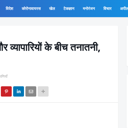
विदेश
कोरोनावायरस
खेल
टेकज्ञान
मनोरंजन
विचार
अपी
 व्यापारियों के बीच तनातनी,
्पणियाँ