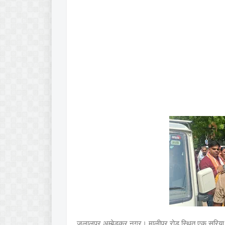
जलालपुर,अम्बेडकर नगर। मालीपुर रोड स्थित एक सरिया की