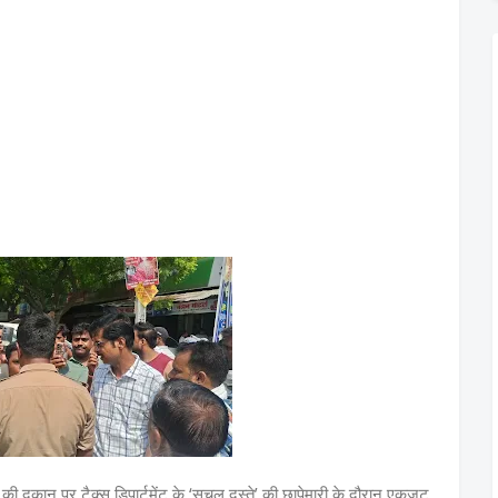
 दुकान पर टैक्स डिपार्टमेंट के ‘सचल दस्ते’ की छापेमारी के दौरान एकजुट