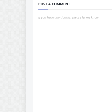
POST A COMMENT
If you have any doubts, please let me know