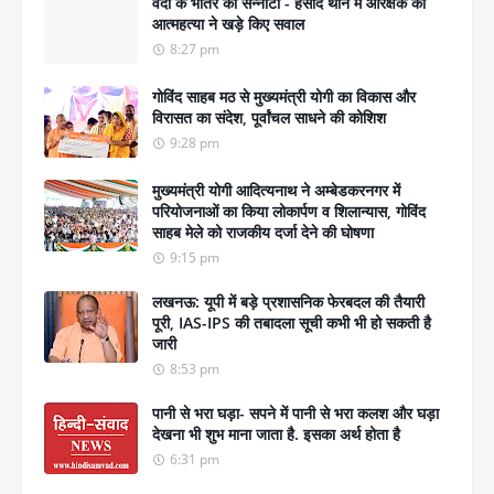
वर्दी के भीतर का सन्नाटा - हसौद थाने में आरक्षक की
आत्महत्या ने खड़े किए सवाल
8:27 pm
गोविंद साहब मठ से मुख्यमंत्री योगी का विकास और
विरासत का संदेश, पूर्वांचल साधने की कोशिश
9:28 pm
मुख्यमंत्री योगी आदित्यनाथ ने अम्बेडकरनगर में
परियोजनाओं का किया लोकार्पण व शिलान्यास, गोविंद
साहब मेले को राजकीय दर्जा देने की घोषणा
9:15 pm
लखनऊ: यूपी में बड़े प्रशासनिक फेरबदल की तैयारी
पूरी, IAS-IPS की तबादला सूची कभी भी हो सकती है
जारी
8:53 pm
पानी से भरा घड़ा- सपने में पानी से भरा कलश और घड़ा
देखना भी शुभ माना जाता है. इसका अर्थ होता है
6:31 pm