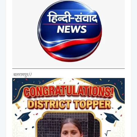
बलरामपुर//