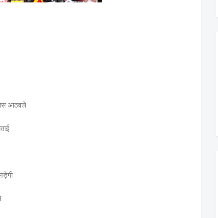
ामदास आठवले
बताई
ड़ेगी
े