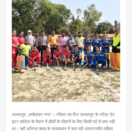
जलालपुर ,अम्बेडकर नगर । रविवार का दिन जलालपुर के नरेंद्र देव
इंटर कॉलेज के मैदान में हॉकी के दीवानों के लिए किसी पर्व से कम नहीं
था। यहाँ अभिनव क्लब के तत्वावधान में चल रही अंतरराज्यीय महिला