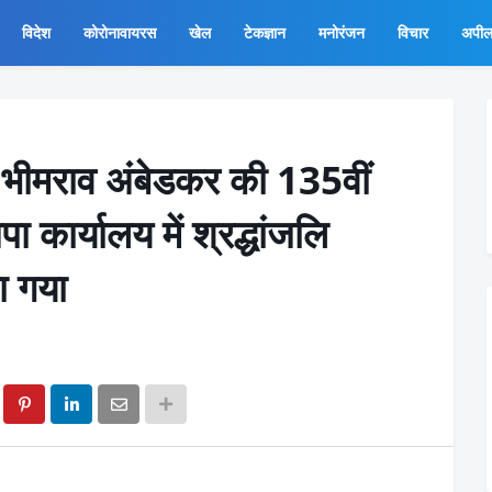
विदेश
कोरोनावायरस
खेल
टेकज्ञान
मनोरंजन
विचार
अपी
ॉ.भीमराव अंबेडकर की 135वीं
 कार्यालय में श्रद्धांजलि
ा गया