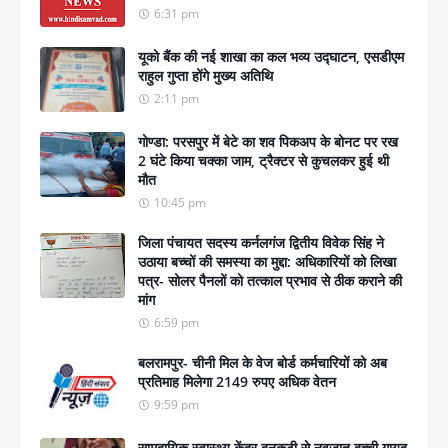
6:31 pm
यूको बैंक की नई शाखा का कल भव्य उद्घाटन, एसडीएम
राहुल गुप्ता होंगे मुख्य अतिथि
2:11 pm
गोण्डा: परसपुर में बेटे का शव पिकअप के बोनट पर रख
2 घंटे किया चक्का जाम, ट्रैक्टर से कुचलकर हुई थी
मौत
10:45 pm
जिला पंचायत सदस्य कर्नलगंज द्वितीय विवेक सिंह ने
उठाया बच्चों की समस्या का मुद्दा: अधिकारियों को लिखा
पत्र- सोलर पैनलों को तत्काल प्रभाव से ठीक कराने की
मांग
6:59 pm
बलरामपुर- चीनी मिल के वेज बोर्ड कर्मचारियों को अब
प्रतिमाह मिलेगा 2149 रुपए अधिक वेतन
9:59 pm
सामुदायिक स्वास्थ्य केंद्र बनकटी से नवजात बच्ची गायब