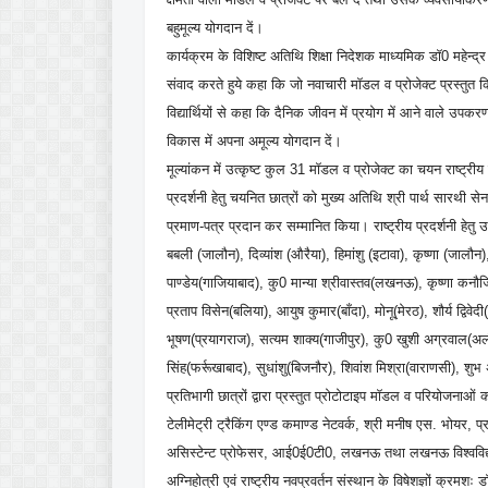
बहुमूल्य योगदान दें।
कार्यक्रम के विशिष्ट अतिथि शिक्षा निदेशक माध्यमिक डॉ0 महेन्द्र द
संवाद करते हुये कहा कि जो नवाचारी मॉडल व प्रोजेक्ट प्रस्तुत किये है
विद्यार्थियों से कहा कि दैनिक जीवन में प्रयोग में आने वाले उप
विकास में अपना अमूल्य योगदान दें।
मूल्यांकन में उत्कृष्ट कुल 31 मॉडल व प्रोजेक्ट का चयन राष्ट्री
प्रदर्शनी हेतु चयनित छात्रों को मुख्य अतिथि श्री पार्थ सारथी से
प्रमाण-पत्र प्रदान कर सम्मानित किया। राष्ट्रीय प्रदर्शनी हेत
बबली (जालौन), दिव्यांश (औरैया), हिमांशु (इटावा), कृष्णा (जालौन
पाण्डेय(गाजियाबाद), कु0 मान्या श्रीवास्तव(लखनऊ), कृष्णा कनौ
प्रताप विसेन(बलिया), आयुष कुमार(बाँदा), मोनू(मेरठ), शौर्य द्विव
भूषण(प्रयागराज), सत्यम शाक्य(गाजीपुर), कु0 खुशी अग्रवाल(अल
सिंह(फर्रूखाबाद), सुधांशु(बिजनौर), शिवांश मिश्रा(वाराणसी), शुभ 
प्रतिभागी छात्रों द्वारा प्रस्तुत प्रोटोटाइप मॉडल व परियोजनाओं क
टेलीमेट्री ट्रैकिंग एण्ड कमाण्ड नेटवर्क, श्री मनीष एस. भोयर, 
असिस्टेन्ट प्रोफेसर, आई0ई0टी0, लखनऊ तथा लखनऊ विश्वविद्यालय
अग्निहोत्री एवं राष्ट्रीय नवप्रवर्तन संस्थान के विषेशज्ञों क्रमश