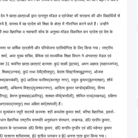
ेव ने छात्र-छात्राओं द्वारा प्रस्तुत मॉडल व प्रोजेक्ट की सराहना की और विद्यार्थियों से
, वास्तव में वह प्रदेश को शिक्षा के क्षेत्र में गौरान्वित करने वाले हैं। उन्होंने
करणों तथा वैज्ञानिक व नवाचारी सोच के अनुरूप मॉडल विकसित कर प्रदेश एवं देश के
य स्तर पर वार्षिक प्रदर्शनी और परियोजना प्रतियोगिता के लिए किया गया। राष्ट्रीय
न शर्मा, अपर मुख्य सचिव, बेसिक एवं माध्यमिक शिक्षा विभाग ने अंगवस्त्र मेडल एवं
ु उक्त 31 चयनित छात्र-छात्राएं क्रमशः कु0 साक्षी (इटावा), अमन अहमद (महाराजगंज),
), शिवम(उन्नाव), कु0 राधा देवी(सीतापुर), वेदांश सिंह(गौतमबुद्धनगर), ओजस
जिया(बाराबंकी), कु0 आलिया फातिमा(कानपुर नगर), राहुल कुमार(बुलन्दशहर), शौर्य
ेदी(बस्ती), अचितन्य मिश्रा(मुजफ्फरनगर), आदित्य कुमार पाण्डेय(बलिया), विनय
ीगढ़), हेमन्त कुशवाहा(अलीगढ़), शाश्वत मौर्य(चन्दौली), शोभित राज(लखनऊ), दक्षिणा
अग्रवाल(रामपुर) तथा अक्षित वर्मा(शामली) हैं।
ा मूल्यांकन ज्यूरी सदस्यों क्रमशः श्री कमलेश कुमार शर्मा, वरिष्ठ वैज्ञानिक, इसरो-
प्रधान वैज्ञानिक राष्ट्रीय वनस्पति अनुसंधान संस्थान, लखनऊ, डॉ0 प्रदीप कुमार,
 के प्राध्यापक डॉ0 विनोद कुमार, डॉ0 सन्दीप पुण्डीर एवं डॉ0 महेन्द्र कुमार
ः डॉ0 प्रशान्त श्रीवास्तव, ई0 सुनील भास्कर व ई0 अनन्त गुप्ता द्वारा किया गया।