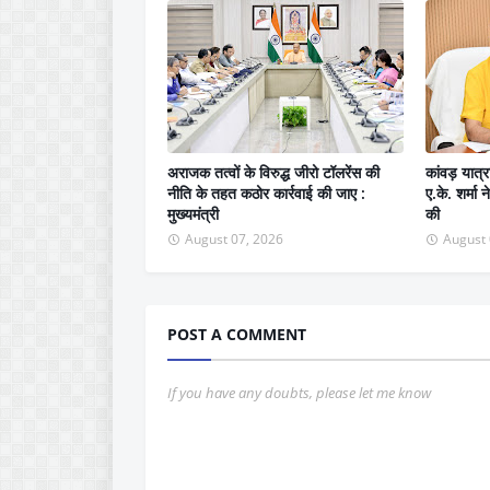
अराजक तत्वों के विरुद्ध जीरो टॉलरेंस की
कांवड़ यात्र
नीति के तहत कठोर कार्रवाई की जाए :
ए.के. शर्मा
मुख्यमंत्री
की
August 07, 2026
August 
POST A COMMENT
If you have any doubts, please let me know