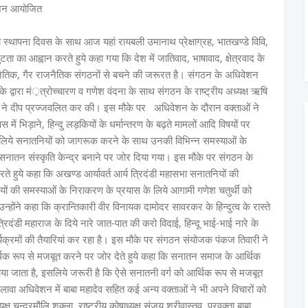
वेशन आयोजित
 स्थापना दिवस के साथ आज यहां रायबली उमानाथ प्रेक्षाग्रह, भातखण्डे विवि,
टता का आह्वान करते हुये कहा गया कि देश में जातिवाद, भाषावाद, क्षेत्रवाद के
जनैतिक, गैर राजनैतिक संगठनों से बचने की जरूरत है। संगठन के अधिवेशन
के द्वारा मं़त्रोच्चारण व गणेश वंदना के साथ संगठन के राष्ट्रीय अध्यक्ष ऋषि
यों ने दीप प्रज्जवलित कर की। इस मौके पर अधिवेशन के दौरान वक्ताओं ने
 में भिड़ाने, हिन्दु लड़कियों के धर्मान्तरण के बढ़ते मामलों आदि विषयों पर
े लिये सनातनियों को जागरूक करने के साथ उनकी विभिन्न समस्याओं के
 पर सनातन संस्कृति केन्द्र बनाने पर जोर दिया गया। इस मौके पर संगठन के
त करते हुये कहा कि अखण्ड आर्यावर्त आर्य त्रिदंडी महासभा सनातनियों की
 की समस्याओं के निराकरण के प्रयास के लिये आगामी गणेश चतुर्थी को
होंने कहा कि क्रान्तिकारी वीर विनायक दामोदर सावरकर के हिन्दुत्व के रास्ते
त्रिदंडी महाराज के दिये नारे जात-पात की करो विदाई, हिन्दू भाई-भाई नारे के
्रमों की तैयारियां कर रहा है। इस मौके पर संगठन संयोजक पंकज तिवारी ने
िक रूप से मजबूत करने पर जोर देते हुये कहा कि सनातन समाज के आर्थिक
बनाया जाता है, इसलिये जरूरी है कि ऐसे सनातनी वर्ग को आर्थिक रूप से मजबूत
वा अधिवेशन में बाबा महादेव सहित कई अन्य वक्ताओं ने भी अपने विचारों को
्ष चन्द्रमौलि शुक्ला, राष्ट्रीय कोषाध्यक्ष संजय श्रीवास्तव, प्रवक्ता बाबा