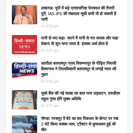
लखनऊ: यूपी में बड़े प्रशासनिक फेरबदल की तैयारी
पूरी, IAS-IPS की तबादला सूची कभी भी हो सकती है
जारी
8:53 pm
पानी से भरा घड़ा- सपने में पानी से भरा कलश और घड़ा
देखना भी शुभ माना जाता है. इसका अर्थ होता है
6:31 pm
उतरौला बलरामपुर-ग्राम विशम्भरपुर के पीड़ित निवासी
विश्वनाथ ने जिलाधिकारी बलरामपुर से लगाईं न्याय की
गुहार
5:05 pm
यूको बैंक की नई शाखा का कल भव्य उद्घाटन, एसडीएम
राहुल गुप्ता होंगे मुख्य अतिथि
2:11 pm
गोण्डा: परसपुर में बेटे का शव पिकअप के बोनट पर रख
2 घंटे किया चक्का जाम, ट्रैक्टर से कुचलकर हुई थी
मौत