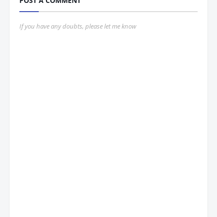
POST A COMMENT
If you have any doubts, please let me know