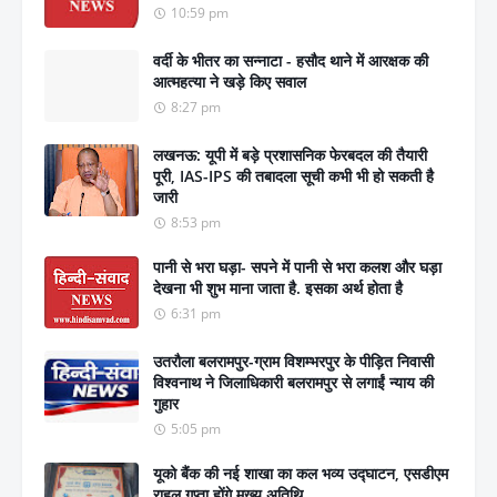
10:59 pm
वर्दी के भीतर का सन्नाटा - हसौद थाने में आरक्षक की
आत्महत्या ने खड़े किए सवाल
8:27 pm
लखनऊ: यूपी में बड़े प्रशासनिक फेरबदल की तैयारी
पूरी, IAS-IPS की तबादला सूची कभी भी हो सकती है
जारी
8:53 pm
पानी से भरा घड़ा- सपने में पानी से भरा कलश और घड़ा
देखना भी शुभ माना जाता है. इसका अर्थ होता है
6:31 pm
उतरौला बलरामपुर-ग्राम विशम्भरपुर के पीड़ित निवासी
विश्वनाथ ने जिलाधिकारी बलरामपुर से लगाईं न्याय की
गुहार
5:05 pm
यूको बैंक की नई शाखा का कल भव्य उद्घाटन, एसडीएम
राहुल गुप्ता होंगे मुख्य अतिथि