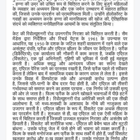
- हन्ना की उम्र को उचित रूप से चित्रित करने के लिए बुजुर्ग महिलाओं
के व्यवहार का अध्ययन किया और एक जर्मन उच्चारण में महारत हासिल
की
जिससे उनके प्रदर्शन को प्रामाणिकता मिली। उन्होंने होलोकॉस्ट के
,
गवाहों का अध्ययन करके हन्ना की मानसिकता की खोज की
ऐतिहासिक
,
संदर्भ को व्यक्तिगत मनोवैज्ञानिक आयामों के साथ संतुलित किया।
केट की रिवोल्यूशनरी रोड उपनगरीय निराशा को चित्रित करती है। सैम
मेंडेस द्वारा निर्देशित और रिचर्ड येट्स के
के उपन्यास पर
1961
आधारित
यह
के दशक के जटिल शहरी वातावरण में रहने वाले एक
,
1950
असंतुष्ट दंपति
फ्रैंक और एप्रिल व्हीलर के जीवन पर केंद्रित है। फ्रैंक
,
(डिकैप्रियो) एक कार्यालय की नौकरी में काम करता है
जबकि एप्रिल
,
(विंसलेट)
एक पूर्व अभिनेत्री
गृहिणी की भूमिका में फंसी हुई महसूस
,
,
करती है। अधिक समृद्ध और आनंदमय जीवन का सपना देखते
हुए
एप्रिल पेरिस जाने का प्रस्ताव रखती है
जिसे फ्रैंक पहले तो स्वीकार
,
,
करता है लेकिन बाद में सामाजिक दबाव के कारण वापस ले लेता है। इससे
उनके विवाह में विस्फोटक तर्क और अनकही क्रोध उत्पन्न होता
है
जिससे पति-पत्नी के बीच दरार पैदा होती है
और एप्रिल की तीसरी
,
,
गर्भावस्था को समाप्त करने का हताश प्रयास - एक निर्णय जो उसकी मृत्यु
की ओर ले जाता है। फिल्म फ्रैंक के अपने खोखले भावनाओं में पीछे हटने
के साथ समाप्त होती है। रिवोल्यूशनरी रोड अमेरिकी सपने की एक तीखी
आलोचना है
जो मध्य-शताब्दी के आशावाद के नीचे की नाजुकता को
,
उजागर करती है। एप्रिल व्हीलर के रूप में
विंसलेट एक अथक तीव्रता
,
का प्रदर्शन देती हैं। शुरुआत से ही
वह एप्रिल को एक ऐसी महिला के
,
रूप में चित्रित करती हैं जिसकी उज्ज्वल मुस्कान निराशा और असंतोष को
छिपाती है। विंसलेट की शारीरिक भाषा - एप्रिल की बेचैन चाल और मुट्ठी
बांधना - उसके घरेलू जेल में फंसे होने की भावना को व्यक्त करती है।
फिल्म के सबसे मनोरंजक क्षण फ्रैंक के साथ तर्कों में होते हैं
जहाँ विंसलेट
,
खुलकर क्रोध और दुःख व्यक्त करती हैं। उसके गर्भपात के निर्णय और