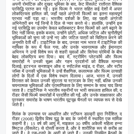
अपनी रोमांटिक और दुखद भूमिका के बाद
केट विंसलेट रातोंरात वैश्विक
,
प्रसिद्धि प्राप्त कर गईं। इस फिल्म ने भारत सहित कई देशों में अपार
लोकप्रियता हासिल की
जहाँ पहले अंग्रेजी फिल्मों का इतना महत्वपूर्ण
,
प्रभाव नहीं पड़ा था। भारतीय दर्शकों के लिए
वह पहली अंग्रेजी
,
अभिनेत्री बन गईं जिन्हें वे दिल से प्यार करते थे। हालांकि
उन्होंने इस
,
नई प्रसिद्धि का उपयोग केवल ब्लॉकबस्टर बैनर फिल्मों को आगे बढ़ाने के
लिए नहीं किया
इसके बजाय
उन्होंने छोटी
अधिक जटिल और चुनौतीपूर्ण
;
,
,
भूमिकाओं को चुना जो उन्हें नए और जटिल पात्रों को चित्रित करने की
अनुमति देती थीं। टाइटैनिक के बाद
उनका नाम भारत में टाइटैनिक की
,
नायिका के रूप में फैल गया
और उनके भावनात्मक और ईमानदार
,
अभिनय ने उन्हें विशेष रूप से शहरी युवाओं और सिनेमा प्रेमियों के बीच
बेहद लोकप्रिय बना दिया। बाद में
स्ट्रीमिंग प्लेटफॉर्म और फिल्म
,
समारोहों ने उनकी सूक्ष्म और गहन प्रदर्शनों को वैश्विक मान्यता
दिलाई
इटरनल सनशाइन ऑफ द स्पॉटलेस माइंड
द रीडर
और स्टीव
;
,
,
जॉब्स में उनकी भूमिकाओं ने उन्हें शैक्षणिक
कलात्मक और फिल्म उत्साही
,
लोगों के दिलों में एक विशेष स्थान दिलाया। आज
भारत में
उनकी
,
,
विरासत को केवल उनकी सुंदरता या स्टारडम के लिए नहीं
बल्कि उनकी
,
चयनात्मक भूमिकाओं और प्रामाणिकता के लिए सम्मान के साथ याद किया
जाता है। टाइटैनिक ने भारतीय स्क्रीनों पर भारी सफलता हासिल की
द
,
रीडर जैसी फिल्में समारोहों में प्रदर्शित की गईं
और उनके साक्षात्कार और
,
पुरस्कार समारोह के भाषण भारतीय यूट्यूब चैनलों पर व्यापक रूप से देखे
जाते हैं।
श्लिंक के उपन्यास पर आधारित और स्टीफन डाल्ड्री द्वारा निर्देशित
द
,
रीडर (
द्वितीय विश्व युद्ध के बाद के जर्मनी में स्थापित एक मार्मिक
2008)
कहानी है।
वर्ष की आयु में
माइकल
वर्षीय अकेली महिला हन्ना
15
,
30
श्मिट्ज़ (विंसलेट) से दोस्ती करता है
और वे शारीरिक रूप से करीब आ
,
जाते हैं। वे एक-दूसरे के आदी हो जाते हैं। उनकी नियमित बैठकों के