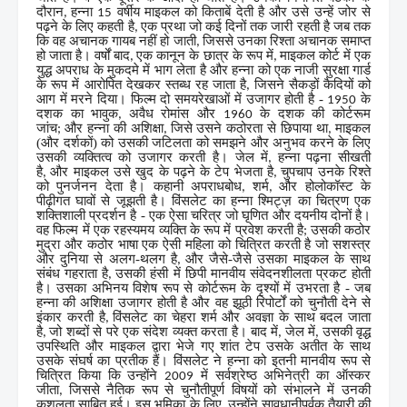
दौरान
हन्ना
वर्षीय माइकल को किताबें देती है और उसे उन्हें जोर से
,
15
पढ़ने के लिए कहती है
एक प्रथा जो कई दिनों तक जारी रहती है जब तक
,
कि वह अचानक गायब नहीं हो जाती
जिससे उनका रिश्ता अचानक समाप्त
,
हो जाता है। वर्षों बाद
एक कानून के छात्र के रूप में
माइकल कोर्ट में एक
,
,
युद्ध अपराध के मुकदमे में भाग लेता है और हन्ना को एक नाजी सुरक्षा गार्ड
के रूप में आरोपित देखकर स्तब्ध रह जाता है
जिसने सैकड़ों कैदियों को
,
आग में मरने दिया। फिल्म दो समयरेखाओं में उजागर होती है -
के
1950
दशक का भावुक
अवैध रोमांस और
के दशक की कोर्टरूम
,
1960
जांच
और हन्ना की अशिक्षा
जिसे उसने कठोरता से छिपाया था
माइकल
;
,
,
(और दर्शकों) को उसकी जटिलता को समझने और अनुभव करने के लिए
उसकी व्यक्तित्व को उजागर करती है। जेल में
हन्ना पढ़ना सीखती
,
है
और माइकल उसे खुद के पढ़ने के टेप भेजता है
चुपचाप उनके रिश्ते
,
,
को पुनर्जनन देता है। कहानी अपराधबोध
शर्म
और होलोकॉस्ट के
,
,
पीढ़ीगत घावों से जूझती है। विंसलेट का हन्ना श्मिट्ज़ का चित्रण एक
शक्तिशाली प्रदर्शन है - एक ऐसा चरित्र जो घृणित और दयनीय दोनों है।
वह फिल्म में एक रहस्यमय व्यक्ति के रूप में प्रवेश करती है
उसकी कठोर
;
मुद्रा और कठोर भाषा एक ऐसी महिला को चित्रित करती है जो सशस्त्र
और दुनिया से अलग-थलग है
और जैसे-जैसे उसका माइकल के साथ
,
संबंध गहराता है
उसकी हंसी में छिपी मानवीय संवेदनशीलता प्रकट होती
,
है। उसका अभिनय विशेष रूप से कोर्टरूम के दृश्यों में उभरता है - जब
हन्ना की अशिक्षा उजागर होती है और वह झूठी रिपोर्टों को चुनौती देने से
इंकार करती है
विंसलेट का चेहरा शर्म और अवज्ञा के साथ बदल जाता
,
है
जो शब्दों से परे एक संदेश व्यक्त करता है। बाद में
जेल में
उसकी वृद्ध
,
,
,
उपस्थिति और माइकल द्वारा भेजे गए शांत टेप उसके अतीत के साथ
उसके संघर्ष का प्रतीक हैं। विंसलेट ने हन्ना को इतनी मानवीय रूप से
चित्रित किया कि उन्होंने
में सर्वश्रेष्ठ अभिनेत्री का ऑस्कर
2009
जीता
जिससे नैतिक रूप से चुनौतीपूर्ण विषयों को संभालने में उनकी
,
कुशलता साबित हुई। इस भूमिका के लिए
उन्होंने सावधानीपूर्वक तैयारी की
,