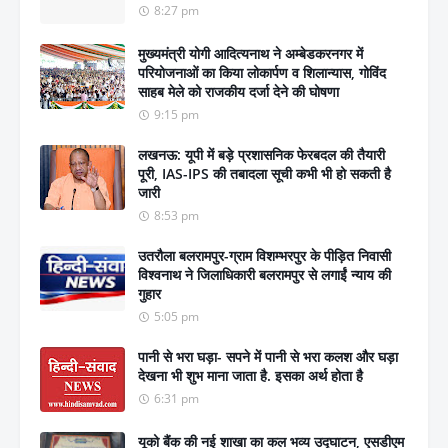
8:27 pm
मुख्यमंत्री योगी आदित्यनाथ ने अम्बेडकरनगर में
परियोजनाओं का किया लोकार्पण व शिलान्यास, गोविंद
साहब मेले को राजकीय दर्जा देने की घोषणा
9:15 pm
लखनऊ: यूपी में बड़े प्रशासनिक फेरबदल की तैयारी
पूरी, IAS-IPS की तबादला सूची कभी भी हो सकती है
जारी
8:53 pm
उतरौला बलरामपुर-ग्राम विशम्भरपुर के पीड़ित निवासी
विश्वनाथ ने जिलाधिकारी बलरामपुर से लगाईं न्याय की
गुहार
5:05 pm
पानी से भरा घड़ा- सपने में पानी से भरा कलश और घड़ा
देखना भी शुभ माना जाता है. इसका अर्थ होता है
6:31 pm
यूको बैंक की नई शाखा का कल भव्य उद्घाटन, एसडीएम