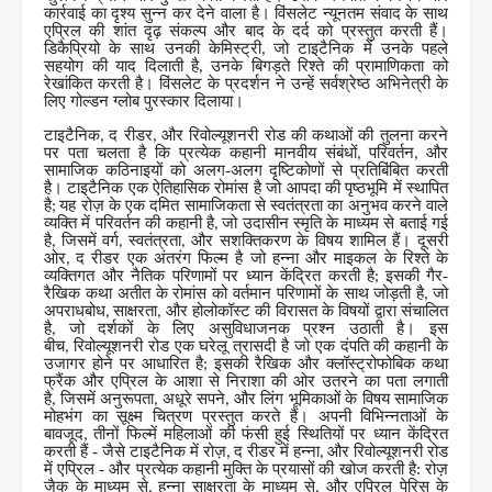
कार्रवाई का दृश्य सुन्न कर देने वाला है। विंसलेट न्यूनतम संवाद के साथ
एप्रिल की शांत दृढ़ संकल्प और बाद के दर्द को प्रस्तुत करती हैं।
डिकैप्रियो के साथ उनकी केमिस्ट्री
जो टाइटैनिक में उनके पहले
,
सहयोग की याद दिलाती है
उनके बिगड़ते रिश्ते की प्रामाणिकता को
,
रेखांकित करती है। विंसलेट के प्रदर्शन ने उन्हें सर्वश्रेष्ठ अभिनेत्री के
लिए गोल्डन ग्लोब पुरस्कार दिलाया।
टाइटैनिक
द रीडर
और रिवोल्यूशनरी रोड की कथाओं की तुलना करने
,
,
पर पता चलता है कि प्रत्येक कहानी मानवीय संबंधों
परिवर्तन
और
,
,
सामाजिक कठिनाइयों को अलग-अलग दृष्टिकोणों से प्रतिबिंबित करती
है। टाइटैनिक एक ऐतिहासिक रोमांस है जो आपदा की पृष्ठभूमि में स्थापित
है
यह रोज़ के एक दमित सामाजिकता से स्वतंत्रता का अनुभव करने वाले
;
व्यक्ति में परिवर्तन की कहानी है
जो उदासीन स्मृति के माध्यम से बताई गई
,
है
जिसमें वर्ग
स्वतंत्रता
और सशक्तिकरण के विषय शामिल हैं। दूसरी
,
,
,
ओर
द रीडर एक अंतरंग फिल्म है जो हन्ना और माइकल के रिश्ते के
,
व्यक्तिगत और नैतिक परिणामों पर ध्यान केंद्रित करती है
इसकी गैर-
;
रैखिक कथा अतीत के रोमांस को वर्तमान परिणामों के साथ जोड़ती है
जो
,
अपराधबोध
साक्षरता
और होलोकॉस्ट की विरासत के विषयों द्वारा संचालित
,
,
है
जो दर्शकों के लिए असुविधाजनक प्रश्न उठाती है। इस
,
बीच
रिवोल्यूशनरी रोड एक घरेलू त्रासदी है जो एक दंपति की कहानी के
,
उजागर होने पर आधारित है
इसकी रैखिक और क्लॉस्ट्रोफोबिक कथा
;
फ्रैंक और एप्रिल के आशा से निराशा की ओर उतरने का पता लगाती
है
जिसमें अनुरूपता
अधूरे सपने
और लिंग भूमिकाओं के विषय सामाजिक
,
,
,
मोहभंग का सूक्ष्म चित्रण प्रस्तुत करते हैं। अपनी विभिन्नताओं के
बावजूद
तीनों फिल्में महिलाओं की फंसी हुई स्थितियों पर ध्यान केंद्रित
,
करती हैं - जैसे टाइटैनिक में रोज़
द रीडर में हन्ना
और रिवोल्यूशनरी रोड
,
,
में एप्रिल - और प्रत्येक कहानी मुक्ति के प्रयासों की खोज करती है: रोज़
जैक के माध्यम से
हन्ना साक्षरता के माध्यम से
और एप्रिल पेरिस के
,
,