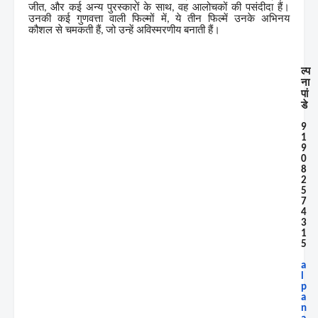
जीत
और कई अन्य पुरस्कारों के साथ
वह आलोचकों की पसंदीदा हैं।
,
,
उनकी कई गुणवत्ता वाली फिल्मों में
ये तीन फिल्में उनके अभिनय
,
कौशल
से चमकती
हैं
जो उन्हें अविस्मरणीय बनाती हैं।
,
ल्प
ना
पां
डे
9
1
9
0
8
2
5
7
4
3
1
5
a
l
p
a
n