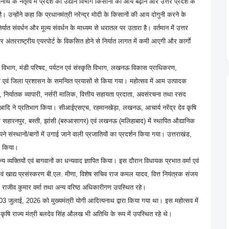
्यनाथ के नेतृत्व में प्रदेश का उद्यान विभाग किसानों की आय बढ़ाने और उत्तर प्रदेश के
उन्होंने कहा कि प्रधानमंत्री नरेन्द्र मोदी के किसानों की आय दोगुनी करने के
त संवर्धन और मूल्य संवर्धन के माध्यम से धरातल पर उतारा है। वर्तमान में उत्तर
र अंतरराष्ट्रीय एयरपोर्ट के विकसित होने से निर्यात लागत में कमी आएगी और कार्गाे
विभाग, मंडी परिषद, पर्यटन एवं संस्कृति विभाग, लखनऊ विकास प्राधिकरण,
 एवं जिला प्रशासन के समन्वित प्रयासों से किया गया। महोत्सव में आम उत्पादक
 निर्यातक व्यापारी, नर्सरी मालिक, वित्तीय सहायता प्रदाता, अवसंरचना तथा रसद
ानिक आदि ने प्रतिभाग किया। सीआईएसएच, रहमानखेड़ा, लखनऊ, आचार्य नरेंद्र देव कृषि
ाग के सहारनपुर, बस्ती, झांसी (बरुआसागर) एवं लखनऊ (मलिहाबाद) में स्थापित औद्यानिक
अपने संस्थानों/बागों में उगाई जाने वाली प्रजातियों का प्रदर्शन किया गया। उत्तराखंड,
ाग किया।
्यक्तियों एवं बागवानों का धन्यवाद ज्ञापित किया। इस दौरान विधायक प्रभात वर्मा एवं
ं खाद्य प्रसंस्करण बी.एल. मीणा, विशेष सचिव राज कमल यादव, वित्त नियंत्रक संजय
डॉ. राजीव कुमार वर्मा तथा अन्य वरिष्ठ अधिकारीगण उपस्थित रहे।
 जुलाई, 2026 को मुख्यमंत्री योगी आदित्यनाथ द्वारा किया गया था। इस महोत्सव में
 एवं कृषि राज्य मंत्री बलदेव सिंह औलख भी अतिथि के रूप में उपस्थित रहे थे।