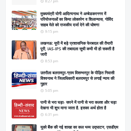
8:27 pm
मुख्यमंत्री योगी आदित्यनाथ ने अम्बेडकरनगर में
परियोजनाओं का किया लोकार्पण व शिलान्यास, गोविंद
साहब मेले को राजकीय दर्जा देने की घोषणा
9:15 pm
लखनऊ: यूपी में बड़े प्रशासनिक फेरबदल की तैयारी
पूरी, IAS-IPS की तबादला सूची कभी भी हो सकती है
जारी
8:53 pm
उतरौला बलरामपुर-ग्राम विशम्भरपुर के पीड़ित निवासी
विश्वनाथ ने जिलाधिकारी बलरामपुर से लगाईं न्याय की
गुहार
5:05 pm
पानी से भरा घड़ा- सपने में पानी से भरा कलश और घड़ा
देखना भी शुभ माना जाता है. इसका अर्थ होता है
6:31 pm
यूको बैंक की नई शाखा का कल भव्य उद्घाटन, एसडीएम