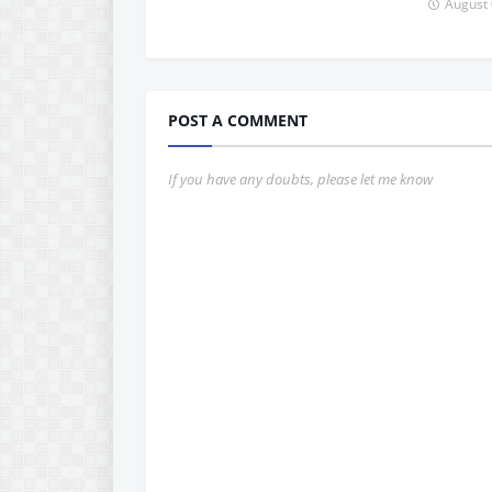
August 
POST A COMMENT
If you have any doubts, please let me know