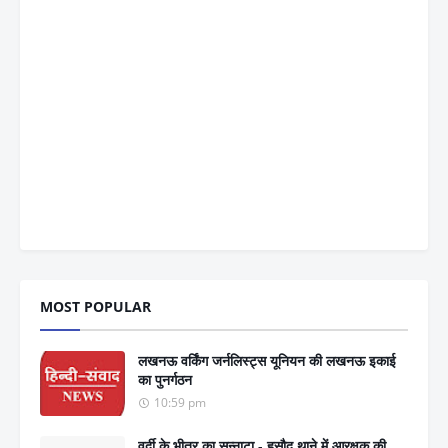
MOST POPULAR
लखनऊ वर्किंग जर्नलिस्ट्स यूनियन की लखनऊ इकाई
का पुनर्गठन
10:59 pm
वर्दी के भीतर का सन्नाटा - हसौद थाने में आरक्षक की