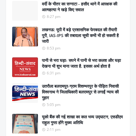
वर्दी के भीतर का सन्नाटा - हसौद थाने में आरक्षक की
आत्महत्या ने खड़े किए सवाल
8:27 pm
लखनऊ: यूपी में बड़े प्रशासनिक फेरबदल की तैयारी
पूरी, IAS-IPS की तबादला सूची कभी भी हो सकती है
जारी
8:53 pm
पानी से भरा घड़ा- सपने में पानी से भरा कलश और घड़ा
देखना भी शुभ माना जाता है. इसका अर्थ होता है
6:31 pm
उतरौला बलरामपुर-ग्राम विशम्भरपुर के पीड़ित निवासी
विश्वनाथ ने जिलाधिकारी बलरामपुर से लगाईं न्याय की
गुहार
5:05 pm
यूको बैंक की नई शाखा का कल भव्य उद्घाटन, एसडीएम
राहुल गुप्ता होंगे मुख्य अतिथि
2:11 pm