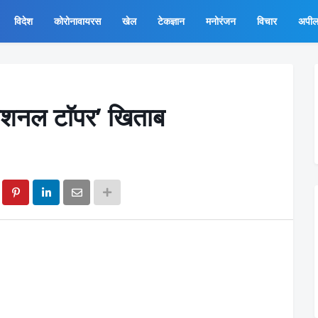
विदेश
कोरोनावायरस
खेल
टेकज्ञान
मनोरंजन
विचार
अपी
नेशनल टाॅपर’ खिताब