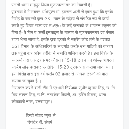
पलडी थाना शाहपुर जिला मुजफ्फरनगर का निवासी है।
पूछताछ में गिरफ्तार अभियुक्त मो. इमरान अली से ज्ञात हुआ कि इनके
गिरोह के सदस्यों द्वारा GST गबन के उद्देश्य से संगठित रुप से कार्य
करते हुए बिहार राज्य एवं उoप्रo के कई जनपदो से आयरन स्क्रैप को
बिना ई- वे बिल व फर्जी इनवाइस के माध्यम से मुजफ्फरनगर एवं पंजाब
राज्य भेजा जाता है, इनके द्वारा ट्रको मे स्क्रैप लोड होने के पश्चात
GST विभाग के अधिकारियो से साठगांठ करके उन गाड़ियो को गन्तव्य
तक पहुंचा कर अवैध तरीके से सम्पत्ति अर्जित करते है। इस गिरोह के
सदस्यो द्वारा एक ट्रक पर औसतन 15-18 टन वजन ओल्ड आयरन
स्क्रैप लोड कराकर प्रतिदिन 15-20 ट्रक पास कराया जाता था ।
इस गिरोह द्वारा इस वर्ष करीब 02 हजार से अधिक ट्रको को पास
कराया जा चुका है ।
गिरफ्तार करने वाली टीम में
प्रभारी निरीक्षक सुधीर कुमार सिंह,
उ. नि.
शिव लखन सिंह,
उ.नि. नन्दकेश तिवारी,
आ. हर्षित मिश्रा,
थाना
कोतवाली नगर, बलरामपुर।
हिन्दी संवाद न्यूज से
रिपोर्टर वी. संघर्ष
बलरामपुर।