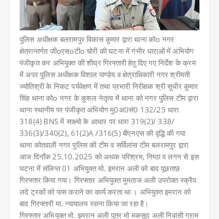
पुलिस अधीक्षक बलरामपुर विकास कुमार द्वारा थाना कोo नगर
क्षेत्रान्तर्गत जीoएसoटीo चोरी की घटना में गंभीर धाराओं में अभियोग
पंजीकृत कर अभियुक्त की शीघ्र गिरफ्तारी हेतु दिए गए निर्देश के क्रम
में अपर पुलिस अधीक्षक विशाल पाण्डेय व क्षेत्राधिकारी नगर श्रीमती
ज्योतिश्री के निकट पर्यवेक्षण में तथा प्रभारी निरीक्षक श्री सुधीर कुमार
सिंह थाना कोo नगर के कुशल नेतृत्व में
थाना को नगर पुलिस टीम द्वारा
थाना स्थानीय पर पंजीकृत अभियोग मु0अ0सं0 132/25 धारा
318(4) BNS में साक्ष्यो के आधार पर धारा 319(2)/ 338/
336(3)/340(2), 61(2)A /316(5) बीएनएस की वृद्धि की गया
थाना कोतवाली नगर पुलिस की टीम व सर्विलांस टीम बलरामपुर द्वारा
आज दिनाँक 25.10.2025 को अथक परिश्रम, निष्ठा व लगन से इस
घटना में संलिप्त 01 अभियुक्त मो. इमरान अली को बाद पूछताछ
गिरफ्तार किया गया। गिरफ्तार अभियुक्त मुमताज अली उपरोक्त स्क्रैप
लदे ट्रकों को पास कराने का कार्य करता था । अभियुक्त इमरान को
बाद गिरफ्तारी मा. न्यायालय रवाना किया जा रहा है।
गिरफ्तार अभियुक्त
मो. इमरान अली पुत्र मो मकसूद अली निवासी ग्राम