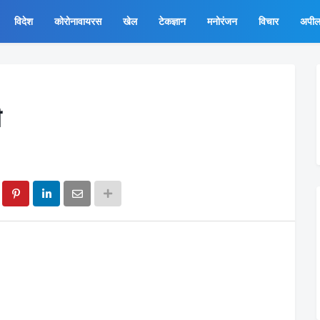
विदेश
कोरोनावायरस
खेल
टेकज्ञान
मनोरंजन
विचार
अपी
ी