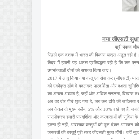
नया
जीएसटी
सुधा
श्री
पंकज
चौध
पिछले
एक
दशक
में
भारत
की
विकास
यात्रा
अद्भुत
रही
है
केंद्र
में
हमारी
यह
अटल
प्रतिबद्धता
रही
है
कि
कर
प्रण
उपभोक्ताओं
दोनों
को
सशक्त
किया
जाए।
में
लागू
किया
गया
वस्तु
एवं
सेवा
कर
जीएसटी
भार
2017
(
)
को
एकीकृत
ढाँचे
में
बदलकर
पारदर्शिता
और
दक्षता
सुनिश्
का
अगला
अध्याय
है
जहाँ
और
अधिक
सरलता
विश्वास
तथ
,
,
अब
वह
दौर
पीछे
छूट
गया
है
जब
कर
ढांचे
की
जटिलता
स
,
अब
केवल
दो
मुख्य
स्लैब
और
रखे
गए
हैं
जबक
, 5%
18%
,
सरलीकरण
हमारी
पारदर्शिता
और
करदाताओं
की
सुविधा
के
इतना
ही
नहीं
आवश्यक
वस्तुओं
को
छूट
देकर
आमजन
को
,
ज़रूरतों
की
वस्तुएं
पूरी
तरह
जीएसटी
मुक्त
होंगी।
वहीं
नूड