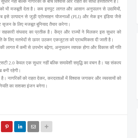
सुधार
नहीं
बल्कि
नागरिकों
के
बीच
विश्वास
और
राहत
का
सीधा
हस्तांतरण
है।
को
भी
मजबूती
देता
है।
कम
इनपुट
लागत
और
आसान
अनुपालन
से
उद्यमियों
,
ब
इसे
उत्पादन
से
जुड़ी
प्रोत्साहन
योजनाओं
और
मेक
इन
इंडिया
जैसे
(PLI)
र
सृजन
के
लिए
मजबूत
बुनियाद
तैयार
करेगा।
ि
सहकारी
संघवाद
का
प्रतीक
है।
केंद्र
और
राज्यों
ने
मिलकर
इस
सुधार
को
ति
के
लिए
मतभेदों
से
ऊपर
उठकर
एकजुटता
को
प्राथमिकता
दी
जाती
है।
की
लागत
में
कमी
से
उपभोग
बढ़ेगा
अनुपालन
व्यापक
होगा
और
विकास
की
गति
,
एसटी
केवल
एक
सुधार
नहीं
बल्कि
समावेशी
समृद्धि
का
वचन
है।
यह
संकल्प
2.0
ुख
बनी
रहेगी।
है।
नागरिकों
को
राहत
देकर
करदाताओं
में
विश्वास
जगाकर
और
व्यवसायों
को
,
नियति
का
सशक्त
इंजन
बनेगा।