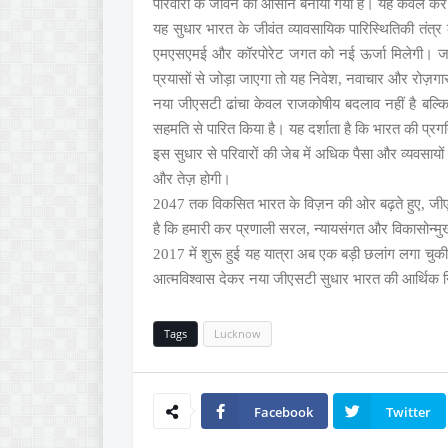
परिवारों
के
जीवन
को
आसान
बनाया
गया
है।
यह
केवल
कर
यह
सुधार
भारत
के
जीवंत
व्यावसायिक
पारिस्थितिकी
तंत्र
एमएसएमई
और
कॉरपोरेट
जगत
को
नई
ऊर्जा
मिलेगी।
ज
प्रयासों
से
जोड़ा
जाएगा
तो
यह
निवेश
नवाचार
और
रोज़गा
,
नया
जीएसटी
ढांचा
केवल
राजकोषीय
बदलाव
नहीं
है
बल्क
सहमति
से
पारित
किया
है।
यह
दर्शाता
है
कि
भारत
की
प्रग
इस
सुधार
से
परिवारों
की
जेब
में
अधिक
पैसा
और
व्यवसायों
और
तेज़
होगी।
तक
विकसित
भारत
के
विज़न
की
ओर
बढ़ते
हुए
जी
2047
,
है
कि
हमारी
कर
प्रणाली
सरल
न्यायसंगत
और
विकासोन्म
,
में
शुरू
हुई
यह
यात्रा
अब
एक
बड़ी
छलांग
लगा
चुकी
2017
आत्मविश्वास
देकर
नया
जीएसटी
सुधार
भारत
की
आर्थिक
Tags
Lucknow
Facebook
Twitter