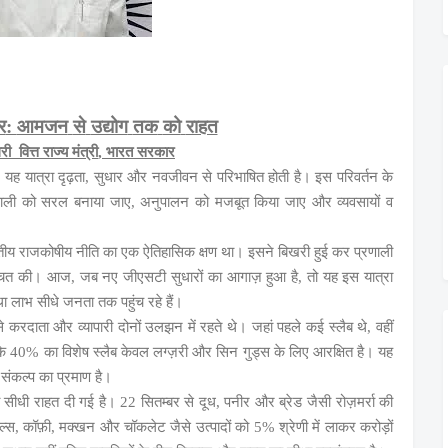
र
आमजन
से
उद्योग
तक
को
राहत
:
री
वित्त
राज्य
मंत्री
भारत
सरकार
,
।
यह
यात्रा
दृढ़ता
सुधार
और
नवजीवन
से
परिभाषित
होती
है।
इस
परिवर्तन
के
,
ाली
को
सरल
बनाया
जाए
अनुपालन
को
मजबूत
किया
जाए
और
व्यवसायों
व
,
तीय
राजकोषीय
नीति
का
एक
ऐतिहासिक
क्षण
था।
इसने
बिखरी
हुई
कर
प्रणाली
चित
की।
आज
जब
नए
जीएसटी
सुधारों
का
आगाज़
हुआ
है
तो
यह
इस
यात्रा
,
,
ा
लाभ
सीधे
जनता
तक
पहुंच
रहे
हैं।
े
करदाता
और
व्यापारी
दोनों
उलझन
में
रहते
थे।
जहां
पहले
कई
स्लैब
थे
वहीं
,
ि
का
विशेष
स्लैब
केवल
लग्ज़री
और
सिन
गुड्स
के
लिए
आरक्षित
है।
यह
40%
संकल्प
का
प्रमाण
है।
सीधी
राहत
दी
गई
है।
सितम्बर
से
दूध
पनीर
और
ब्रेड
जैसी
रोज़मर्रा
की
22
,
ल्स
कॉफ़ी
मक्खन
और
चॉकलेट
जैसे
उत्पादों
को
श्रेणी
में
लाकर
करोड़ों
,
,
5%