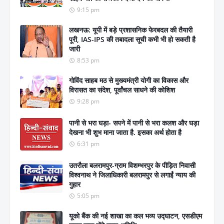
9:15 pm
लखनऊ: यूपी में बड़े प्रशासनिक फेरबदल की तैयारी
पूरी, IAS-IPS की तबादला सूची कभी भी हो सकती है
जारी
8:53 pm
गोविंद साहब मठ से मुख्यमंत्री योगी का विकास और
विरासत का संदेश, पूर्वांचल साधने की कोशिश
9:28 pm
पानी से भरा घड़ा- सपने में पानी से भरा कलश और घड़ा
देखना भी शुभ माना जाता है. इसका अर्थ होता है
6:31 pm
उतरौला बलरामपुर-ग्राम विशम्भरपुर के पीड़ित निवासी
विश्वनाथ ने जिलाधिकारी बलरामपुर से लगाईं न्याय की
गुहार
5:05 pm
यूको बैंक की नई शाखा का कल भव्य उद्घाटन, एसडीएम