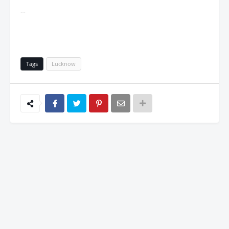
--
Tags
Lucknow