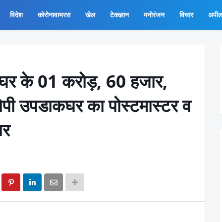
विदेश
कोरोनावायरस
खेल
टेकज्ञान
मनोरंजन
विचार
अपी
घर के 01 करोड़, 60 हजार,
पी उपडाकघर का पोस्टमास्टर व
ार