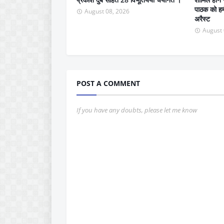
पाठक को हम
August 08, 2026
अरैस्ट
August 
POST A COMMENT
If you have any doubts, please let me know