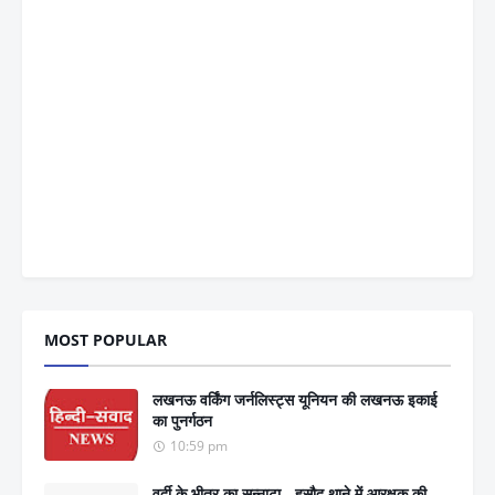
MOST POPULAR
लखनऊ वर्किंग जर्नलिस्ट्स यूनियन की लखनऊ इकाई
का पुनर्गठन
10:59 pm
वर्दी के भीतर का सन्नाटा - हसौद थाने में आरक्षक की