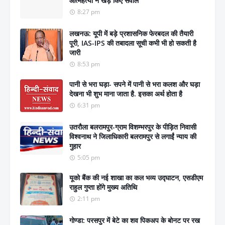
आत्महत्या ने खड़े किए सवाल
8:27 pm
लखनऊ: यूपी में बड़े प्रशासनिक फेरबदल की तैयारी
पूरी, IAS-IPS की तबादला सूची कभी भी हो सकती है
जारी
8:53 pm
पानी से भरा घड़ा- सपने में पानी से भरा कलश और घड़ा
देखना भी शुभ माना जाता है. इसका अर्थ होता है
6:31 pm
उतरौला बलरामपुर-ग्राम विशम्भरपुर के पीड़ित निवासी
विश्वनाथ ने जिलाधिकारी बलरामपुर से लगाईं न्याय की
गुहार
5:05 pm
यूको बैंक की नई शाखा का कल भव्य उद्घाटन, एसडीएम
राहुल गुप्ता होंगे मुख्य अतिथि
2:11 pm
गोण्डा: परसपुर में बेटे का शव पिकअप के बोनट पर रख