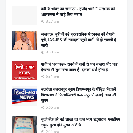
वर्दी के भीतर का सन्नाटा - हसौद थाने में आरक्षक की
आत्महत्या ने खड़े किए सवाल
8:27 pm
लखनऊ: यूपी में बड़े प्रशासनिक फेरबदल की तैयारी
पूरी, IAS-IPS की तबादला सूची कभी भी हो सकती है
जारी
8:53 pm
पानी से भरा घड़ा- सपने में पानी से भरा कलश और घड़ा
देखना भी शुभ माना जाता है. इसका अर्थ होता है
6:31 pm
उतरौला बलरामपुर-ग्राम विशम्भरपुर के पीड़ित निवासी
विश्वनाथ ने जिलाधिकारी बलरामपुर से लगाईं न्याय की
गुहार
5:05 pm
यूको बैंक की नई शाखा का कल भव्य उद्घाटन, एसडीएम
राहुल गुप्ता होंगे मुख्य अतिथि
2:11 pm