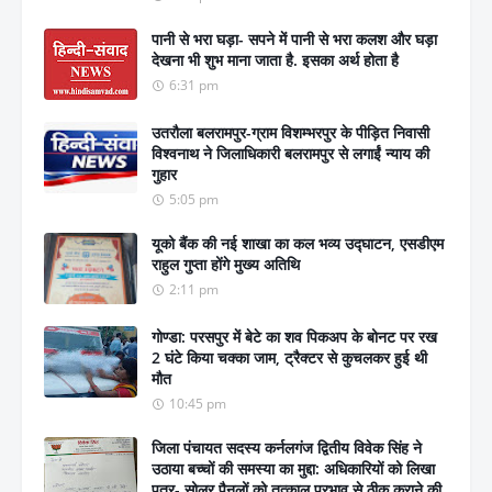
पानी से भरा घड़ा- सपने में पानी से भरा कलश और घड़ा
देखना भी शुभ माना जाता है. इसका अर्थ होता है
6:31 pm
उतरौला बलरामपुर-ग्राम विशम्भरपुर के पीड़ित निवासी
विश्वनाथ ने जिलाधिकारी बलरामपुर से लगाईं न्याय की
गुहार
5:05 pm
यूको बैंक की नई शाखा का कल भव्य उद्घाटन, एसडीएम
राहुल गुप्ता होंगे मुख्य अतिथि
2:11 pm
गोण्डा: परसपुर में बेटे का शव पिकअप के बोनट पर रख
2 घंटे किया चक्का जाम, ट्रैक्टर से कुचलकर हुई थी
मौत
10:45 pm
जिला पंचायत सदस्य कर्नलगंज द्वितीय विवेक सिंह ने
उठाया बच्चों की समस्या का मुद्दा: अधिकारियों को लिखा
पत्र- सोलर पैनलों को तत्काल प्रभाव से ठीक कराने की