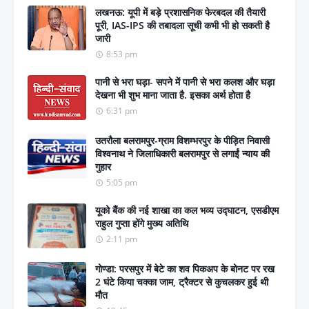
लखनऊ: यूपी में बड़े प्रशासनिक फेरबदल की तैयारी
पूरी, IAS-IPS की तबादला सूची कभी भी हो सकती है
जारी
8:53 pm
पानी से भरा घड़ा- सपने में पानी से भरा कलश और घड़ा
देखना भी शुभ माना जाता है. इसका अर्थ होता है
6:31 pm
उतरौला बलरामपुर-ग्राम विशम्भरपुर के पीड़ित निवासी
विश्वनाथ ने जिलाधिकारी बलरामपुर से लगाईं न्याय की
गुहार
5:05 pm
यूको बैंक की नई शाखा का कल भव्य उद्घाटन, एसडीएम
राहुल गुप्ता होंगे मुख्य अतिथि
2:11 pm
गोण्डा: परसपुर में बेटे का शव पिकअप के बोनट पर रख
2 घंटे किया चक्का जाम, ट्रैक्टर से कुचलकर हुई थी
मौत