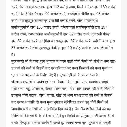
गागनौली सहारनपुर द्वारा 98 करोड़ रुपये, थाना भवन शामली द्वारा 142 करोड़
रुपये, भैसाना मुजफ्फरनगर द्वारा 112 करोड़ रुपये, किनौनी मेरठ द्वारा 180 करोड़
रुपये, बिलाई बिजनौर द्वारा 90 करोड़ रुपये, बरखेड़ा पीलीभीत द्वारा 93 करोड़
रुपये, मकसूदापुर शाहजहांपुर द्वारा 68 करोड़ रुपये, गोला गोकर्णनाथ
लखीमपुरखीरी द्वारा 185 करोड़ रुपये, पलियाकलां लखीमपुरखीरी द्वारा 157
करोड़ रुपये, खम्भारखेड़ा लखीमपुरखीरी द्वारा 82 करोड़ रुपये, कुंदरखी गोण्डा
द्वारा 82 करोड़ रुपये, इटईमैदा बलरामपुर द्वारा 37 करोड़ रुपये, रुदौली बस्ती द्वारा
37 करोड़ रुपये तथा प्रतापपुर देवरिया द्वारा 10 करोड़ रुपये की धनराशि शामिल
है।
मुख्यमंत्री जी ने गन्ना मूल्य भुगतान न करने वाली चीनी मिलों की चीनी व अन्य सह-
उत्पादों की तेजी से बिक्री कर प्राथमिकता पर गन्ना किसानों को गन्ना मूल्य का
भुगतान कराए जाने के निर्देश दिए हैं। मुख्यमंत्री जी के सख्त रूख के
परिणामस्वरूप चीनी उद्योग एवं गन्ना विकास विभाग द्वारा अन्य बकायेदार समूहों
यथा-राणा, यदु, ओसवाल, केसर, सिम्भावली, मोदी और शामली की चीनी मिलों में
उपलब्ध चीनी स्टॉक, शीरा, बगास, खोई एवं अन्य सह-उत्पादों की तेजी से बिक्री
कर प्राप्त धनराशि से गन्ना मूल्य भुगतान सुनिश्चित कराने हेतु चीनी मिलों एवं
विभागीय अधिकारियों को कड़े निर्देश दिये गये हैं। विभागीय अधिकारियों को यह
निर्देश भी दिये गये हैं कि यदि चीनी मिलें इन निर्देशों का अनुपालन नहीं करती हैं, तो
उनके विरुद्ध दण्डात्मक कार्यवाही करते हुए बकाया गन्ना मूल्य भुगतान की वसूली