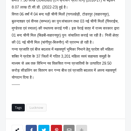
क्षमता 7.50 लाख टी0सी0डी0 (टन क्रसिंग प्रति दिन) (2016-17) से बढ़कर
8.07 लाख टी.सी.डी. (2022-23) हुई है।
विगत 06 वर्षां में 04 बन्द पड़ी चीनी मिलों (गागलहेड़ी, टोडरपुर (सहारनपुर),
बुलन्दशहर एवं वीनस (सम्भल) का पुनःसंचालन तथा 03 नई चीनी मिलों (पिपराईच,
मुण्डेरवा एवं रमाला) की स्थापना कराई गयी। इस पेराई सत्र में राज्य सरकार द्वारा
01 बन्द चीनी मिल (बिडबी-सहारनपुर) पुनः संचालित कराई जा रही है। निजी क्षेत्र
की 01 नई चीनी मिल (चांगीपुर-बिजनौर) भी प्रारम्भ हो रही है।
गन्ना प्रजाति एवं बीज बदलाव में महत्वपूर्ण भूमिका निभाने हेतु प्रदेश की महिला
शक्ति ने प्रदेश के 37 जिलों में गठित 3,201 महिला स्वयं सहायता समूहों के
माध्यम से अब तक विभिन्न नव विकसित गन्ना प्रजातियों के उत्पादित 29.50
करोड़ सीडलिंग का वितरण कर गन्ना बीज एवं प्रजाति बदलाव में अपना महत्वपूर्ण
योगदान दिया है।
-------
Tags
Lucknow