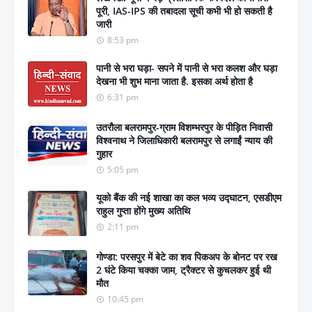
पूरी, IAS-IPS की तबादला सूची कभी भी हो सकती है
जारी
8:53 pm
पानी से भरा घड़ा- सपने में पानी से भरा कलश और घड़ा
देखना भी शुभ माना जाता है. इसका अर्थ होता है
6:31 pm
उतरौला बलरामपुर-ग्राम विशम्भरपुर के पीड़ित निवासी
विश्वनाथ ने जिलाधिकारी बलरामपुर से लगाईं न्याय की
गुहार
5:05 pm
यूको बैंक की नई शाखा का कल भव्य उद्घाटन, एसडीएम
राहुल गुप्ता होंगे मुख्य अतिथि
2:11 pm
गोण्डा: परसपुर में बेटे का शव पिकअप के बोनट पर रख
2 घंटे किया चक्का जाम, ट्रैक्टर से कुचलकर हुई थी
मौत
10:45 pm