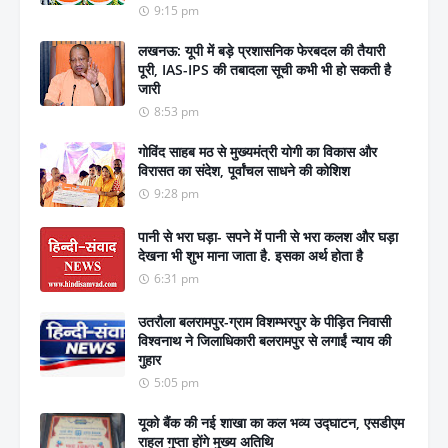
9:15 pm
लखनऊ: यूपी में बड़े प्रशासनिक फेरबदल की तैयारी
पूरी, IAS-IPS की तबादला सूची कभी भी हो सकती है
जारी
8:53 pm
गोविंद साहब मठ से मुख्यमंत्री योगी का विकास और
विरासत का संदेश, पूर्वांचल साधने की कोशिश
9:28 pm
पानी से भरा घड़ा- सपने में पानी से भरा कलश और घड़ा
देखना भी शुभ माना जाता है. इसका अर्थ होता है
6:31 pm
उतरौला बलरामपुर-ग्राम विशम्भरपुर के पीड़ित निवासी
विश्वनाथ ने जिलाधिकारी बलरामपुर से लगाईं न्याय की
गुहार
5:05 pm
यूको बैंक की नई शाखा का कल भव्य उद्घाटन, एसडीएम
राहुल गुप्ता होंगे मुख्य अतिथि