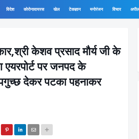
विदेश
कोरोनावायरस
खेल
टेकज्ञान
मनोरंजन
विचार
अपी
कार,श्री केशव प्रसाद मौर्य जी के
एयरपोर्ट पर जनपद के
ुष्पगुच्छ देकर पटका पहनाकर