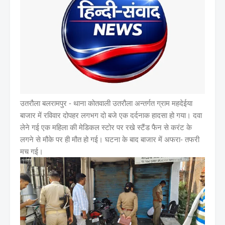
उतरौला बलरामपुर - थाना कोतवाली उतरौला अन्तर्गत ग्राम महदेईया
बाजार में रविवार दोपहर लगभग दो बजे एक दर्दनाक हादसा हो गया। दवा
लेने गई एक महिला की मेडिकल स्टोर पर रखे स्टैंड फैन से करंट के
लगने से मौके पर ही मौत हो गई। घटना के बाद बाजार में अफरा- तफरी
मच गई।