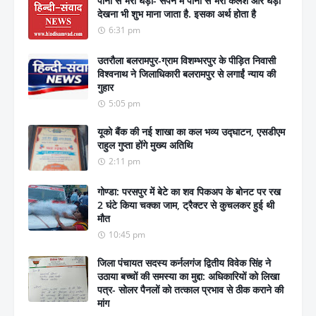
पानी से भरा घड़ा- सपने में पानी से भरा कलश और घड़ा
देखना भी शुभ माना जाता है. इसका अर्थ होता है
6:31 pm
उतरौला बलरामपुर-ग्राम विशम्भरपुर के पीड़ित निवासी
विश्वनाथ ने जिलाधिकारी बलरामपुर से लगाईं न्याय की
गुहार
5:05 pm
यूको बैंक की नई शाखा का कल भव्य उद्घाटन, एसडीएम
राहुल गुप्ता होंगे मुख्य अतिथि
2:11 pm
गोण्डा: परसपुर में बेटे का शव पिकअप के बोनट पर रख
2 घंटे किया चक्का जाम, ट्रैक्टर से कुचलकर हुई थी
मौत
10:45 pm
जिला पंचायत सदस्य कर्नलगंज द्वितीय विवेक सिंह ने
उठाया बच्चों की समस्या का मुद्दा: अधिकारियों को लिखा
पत्र- सोलर पैनलों को तत्काल प्रभाव से ठीक कराने की
मांग